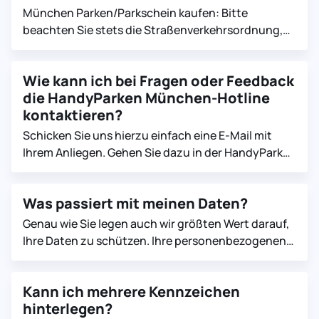
München Parken/Parkschein kaufen: Bitte
beachten Sie stets die Straßenverkehrsordnung,
die Beschilderung vor Ort und die eventuell für
Ihren gewählten Parkplatz geltenden
Wie kann ich bei Fragen oder Feedback
Sonderregelungen, wie z. B. Sperrungen,
die HandyParken München-Hotline
Parkverbote oder Regelungen zum
kontaktieren?
Anwohnerparken. Diese werden in der
HandyParken München-App nicht angezeigt. Bitte
Schicken Sie uns hierzu einfach eine E-Mail mit
beachten Sie auch das richtige Kfz-Kennzeichen
Ihrem Anliegen. Gehen Sie dazu in der HandyParken
für den jeweiligen Parkvorgang auszuwählen.
München-App auf Mehr > Info & Rechtliches >
Parkgebühren: Für den Fall, dass die HandyParken
Feedback oder schicken Sie uns direkt eine E-Mail
München-App zu einem Zeitpunkt nicht verfügbar
Was passiert mit meinen Daten?
an mail@handyparken-muenchen.de. Wir melden
sein sollte oder ein anderes technisches Problem
uns dann schnellstmöglich bei Ihnen zurück.
Genau wie Sie legen auch wir größten Wert darauf,
mit Ihrem Smartphone besteht, sind Sie
Alternativ können Sie uns gerne unter +49 (0)800
Ihre Daten zu schützen. Ihre personenbezogenen
verpflichtet, auf einem anderen Weg einen
344 22 66 00 anrufen.
Daten werden ausschließlich für die Bereitstellung
Parkschein zu kaufen.
und Abrechnung der Parkscheine verwendet. Sie
Kann ich mehrere Kennzeichen
finden die Allgemeinen Geschäftsbedingungen
hinterlegen?
(AGB) und die Datenschutzhinweise zu