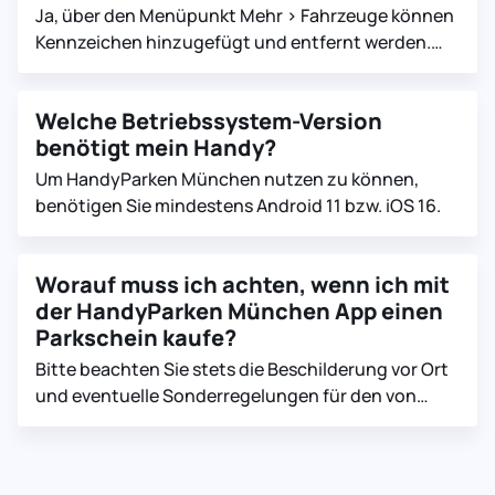
HandyParken München auf den Seiten AGB und
Ja, über den Menüpunkt Mehr > Fahrzeuge können
Datenschutz. Über Fragen zur Sicherheit und
Kennzeichen hinzugefügt und entfernt werden.
Datenschutz des M-Login können Sie sich
Vor Beginn eines Parkvorgangs kann innerhalb des
außerdem auf der Seite des M-Login informieren.
Flex- oder FixParken Menüpunktes das
Welche Betriebssystem-Version
gewünschte Kennzeichen dann ausgewählt
benötigt mein Handy?
werden.
Um HandyParken München nutzen zu können,
benötigen Sie mindestens Android 11 bzw. iOS 16.
Worauf muss ich achten, wenn ich mit
der HandyParken München App einen
Parkschein kaufe?
Bitte beachten Sie stets die Beschilderung vor Ort
und eventuelle Sonderregelungen für den von
Ihnen gewählten Parkplatz, wie z.B. Sperrungen,
Parkverbote oder Regelungen zum
Anwohnerparken sowie die