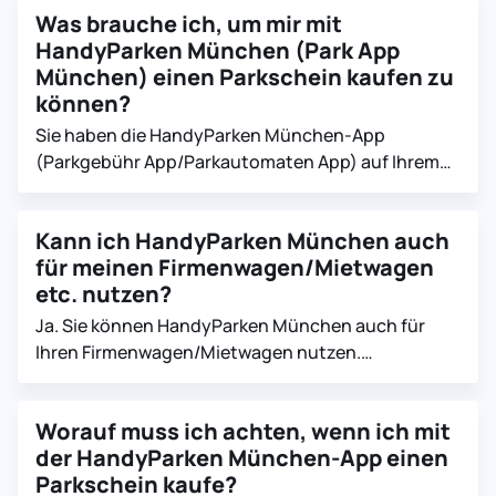
Was brauche ich, um mir mit
Übersicht des Geschäftsgebiets finden Sie hier.
HandyParken München (Park App
München) einen Parkschein kaufen zu
können?
Sie haben die HandyParken München-App
(Parkgebühr App/Parkautomaten App) auf Ihrem
Smartphone installiert (Android/iOS). Sie sind für
HandyParken München registriert. Sie wollen auf
Kann ich HandyParken München auch
einem bezahlpflichtigen Parkplatz am Straßenrand
für meinen Firmenwagen/Mietwagen
in München parken.
etc. nutzen?
Ja. Sie können HandyParken München auch für
Ihren Firmenwagen/Mietwagen nutzen.
Registrieren Sie hierzu Ihren
Firmenwagen/Mietwagen als zusätzliches Kfz in
Worauf muss ich achten, wenn ich mit
der HandyParken München-App.
der HandyParken München-App einen
Parkschein kaufe?