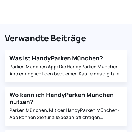
Verwandte Beiträge
Was ist HandyParken München?
Parken München App: Die HandyParken München-
App ermöglicht den bequemen Kauf eines digitalen
Parkscheins per Smartphone. HandyParker (Nutzer
der Park App/Parkuhr App) profitieren mit dem
Wo kann ich HandyParken München
digitalen Parkschein gleich von mehreren
nutzen?
Vorteilen: Bargeldloses Bezahlen ohne lästige
Suche nach Kleingeld Minutengenaue Abrechnung
Parken München: Mit der HandyParken München-
Flexible Parkdauer Parkscheinverlängerung über
App können Sie für alle bezahlpflichtigen
die App
Parkplätze am Straßenrand in München einen
digitalen Parkschein kaufen (mobil Parken). Eine